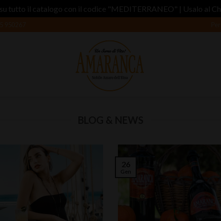
su tutto il catalogo con il codice "MEDITERRANEO" | Usalo al C
5 950267
Per
BLOG & NEWS
26
Gen