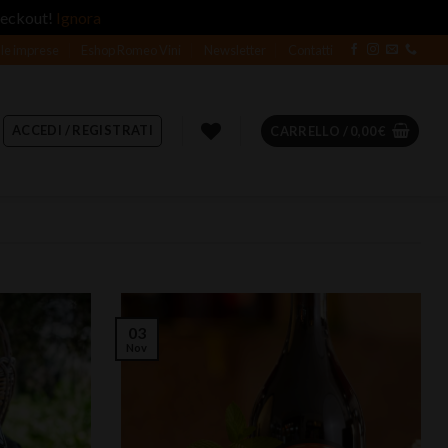
heckout!
Ignora
 le imprese
Eshop Romeo Vini
Newsletter
Contatti
ACCEDI / REGISTRATI
CARRELLO /
0,00
€
03
Nov