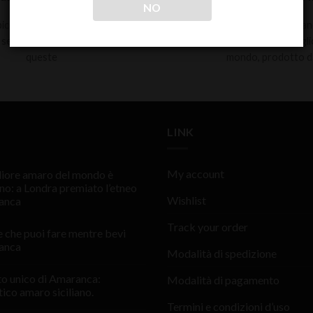
NO
 bicchiere giusto per l’amaro?
Scopri 5 curiosità su Amaran
 servito freddo? La risposta a
siciliano, premiato come migli
queste
mondo, prodotto d
LINK
My account
gliore amaro del mondo è
ano: a Londra premiato l’etneo
Wishlist
anca
Track your order
e che puoi fare mentre bevi
anca
Modalità di spedizione
sto unico di Amaranca:
Modalità di pagamento
tico amaro siciliano.
Termini e condizioni d’uso