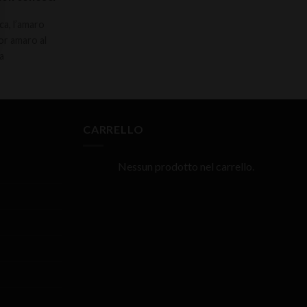
ca, l’amaro
or amaro al
a
CARRELLO
Nessun prodotto nel carrello.