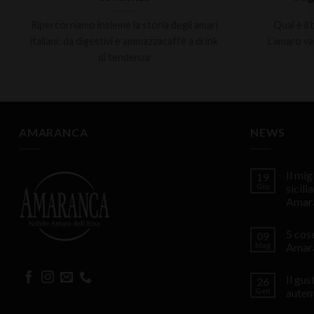
Ripercorriamo insieme la storia degli amari
Qual è il
italiani: da digestivi e ammazzacaffè a drink
L’amaro va
di tendenza
AMARANCA
NEWS
Il mi
19
Giu
sicili
Amar
5 cos
09
Mag
Amar
Il gu
26
Gen
auten