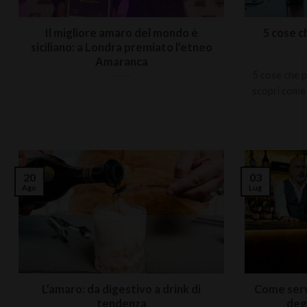
Il migliore amaro del mondo è
5 cose c
siciliano: a Londra premiato l’etneo
Amaranca
5 cose che p
scopri come
20
03
Ago
Lug
L’amaro: da digestivo a drink di
Come servi
tendenza
deg