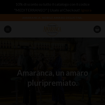
10% di sconto su tutto il catalogo con il codice
"MEDITERRANEO" | Usalo al Checkout!
Ignora
Salta
AMARANCA, NOBILE AMARO DELL'ETNA.
ai
contenuti
Amaranca, un amaro
pluripremiato.