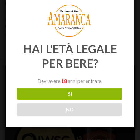
frizzanti delle erbe e delle radici etnee completando il gusto
dell’arancia selvatica, predominante ma non invadente;
corretto al grado alcolico di 30°: l’inconfondibile sapore e
IWSC premia l’eccellenza di Amaranca: Gold Outstanding
Winner!
HAI L'ETÀ LEGALE
PER BERE?
Devi avere
18
anni per entrare.
SI
NO