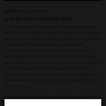
LONDRA (15 aprile 2021)
La Sicilia vince l’ORO degli amari:
É stato assegnato ad “Amaranca” il World Liqueur Awards
2021, uno dei premi più ambiti della categoria come “migliori
amari al mondo”. Il liquore, prodotto sull’Etna, si è aggiudicato
la Medaglia d’Oro nella prestigiosa competizione
internazionale che si è svolta a Londra nel 2021. “Siamo
particolarmente felici di questo riconoscimento – spiega il
fondatore Santo Romeo – per noi rappresenta non soltanto un
importante traguardo, un prezioso punto di arrivo, ma
soprattutto un momento di crescita e ulteriore partenza per
continuare ad esportare in tutto il mondo i sapori del nostro
amato vulcano”.
Amaro al punto giusto, grazie alla presenza della zucchero
che si avverte a malapena, il caramello si mescola con le note