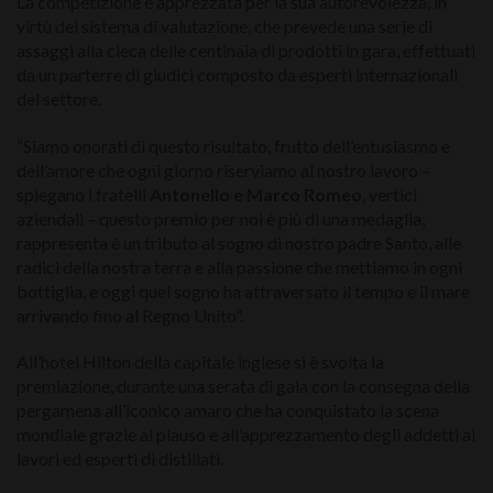
La competizione è apprezzata per la sua autorevolezza, in
virtù del sistema di valutazione, che prevede una serie di
assaggi alla cieca delle centinaia di prodotti in gara, effettuati
da un parterre di giudici composto da esperti internazionali
del settore.
“Siamo onorati di questo risultato, frutto dell’entusiasmo e
dell’amore che ogni giorno riserviamo al nostro lavoro –
spiegano i fratelli
Antonello e Marco Romeo
, vertici
aziendali – questo premio per noi è più di una medaglia,
rappresenta è un tributo al sogno di nostro padre Santo, alle
radici della nostra terra e alla passione che mettiamo in ogni
bottiglia, e oggi quel sogno ha attraversato il tempo e il mare
arrivando fino al Regno Unito”.
All’hotel Hilton della capitale inglese si è svolta la
premiazione, durante una serata di gala con la consegna della
pergamena all’iconico amaro che ha conquistato la scena
mondiale grazie al plauso e all’apprezzamento degli addetti ai
lavori ed esperti di distillati.