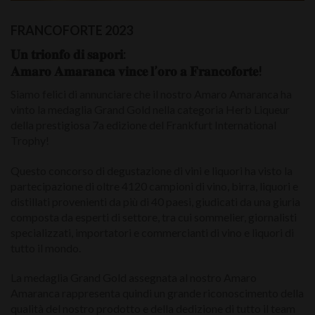
FRANCOFORTE 2023
𝐔𝐧 𝐭𝐫𝐢𝐨𝐧𝐟𝐨 𝐝𝐢 𝐬𝐚𝐩𝐨𝐫𝐢:
𝐀𝐦𝐚𝐫𝐨 𝐀𝐦𝐚𝐫𝐚𝐧𝐜𝐚 𝐯𝐢𝐧𝐜𝐞 𝐥’𝐨𝐫𝐨 𝐚 𝐅𝐫𝐚𝐧𝐜𝐨𝐟𝐨𝐫𝐭𝐞!
Siamo felici di annunciare che il nostro Amaro Amaranca ha
vinto la medaglia Grand Gold nella categoria Herb Liqueur
della prestigiosa 7a edizione del Frankfurt International
Trophy!
Questo concorso di degustazione di vini e liquori ha visto la
partecipazione di oltre 4120 campioni di vino, birra, liquori e
distillati provenienti da più di 40 paesi, giudicati da una giuria
composta da esperti di settore, tra cui sommelier, giornalisti
specializzati, importatori e commercianti di vino e liquori di
tutto il mondo.
La medaglia Grand Gold assegnata al nostro Amaro
Amaranca rappresenta quindi un grande riconoscimento della
qualità del nostro prodotto e della dedizione di tutto il team