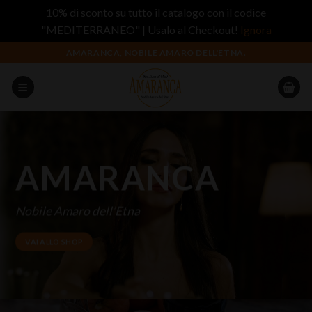
10% di sconto su tutto il catalogo con il codice
"MEDITERRANEO" | Usalo al Checkout!
Ignora
Salta
AMARANCA, NOBILE AMARO DELL'ETNA.
ai
contenuti
AMARANCA
Nobile Amaro dell’Etna
VAI ALLO SHOP