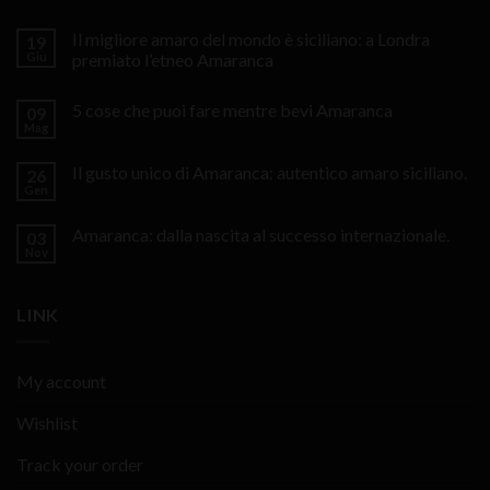
Il migliore amaro del mondo è siciliano: a Londra
19
Giu
premiato l’etneo Amaranca
5 cose che puoi fare mentre bevi Amaranca
09
Mag
Il gusto unico di Amaranca: autentico amaro siciliano.
26
Gen
Amaranca: dalla nascita al successo internazionale.
03
Nov
LINK
My account
Wishlist
Track your order