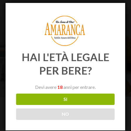
HAI L'ETÀ LEGALE
PER BERE?
Devi avere
18
anni per entrare.
SI
NO
Amaranca è il miglior amaro al mondo