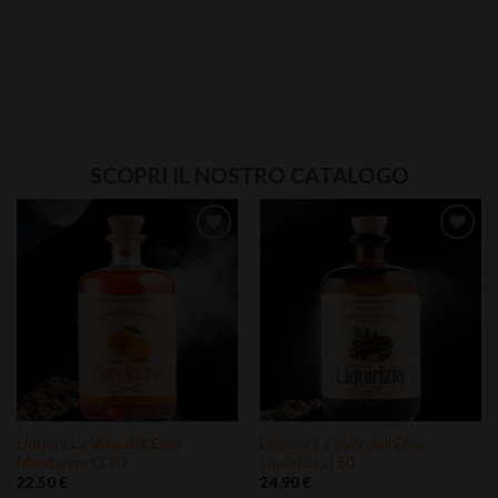
SCOPRI IL NOSTRO CATALOGO
Aggiungi
Aggiungi
alla lista
alla lista
dei
dei
desideri
desideri
Liquore La Valle dell’Etna Limone
Liquore La Valle dell’Etna Gelso cl
Cl 50
70
18,90
€
26,80
€