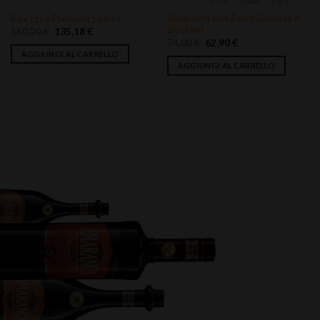
Amaranca con Zaino Coulisse e
AMARANCA – LUME IN
Bicchieri
CERAMICA DI CALTAGIRONE
Il
Il
Il
Il
74,00
€
62,90
€
140,00
€
119,00
€
prezzo
prezzo
prezzo
prezzo
originale
attuale
originale
attuale
AGGIUNGI AL CARRELLO
AGGIUNGI AL CARRELLO
era:
è:
era:
è:
74,00 €.
62,90 €.
140,00 €.
119,00 €.