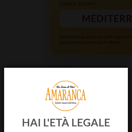
CODICE SCONTO
MEDITER
Spedizione gratuita
per ordini superiori
applicabile ai prodotti già in offerta.
COD:
sicily70-2
Categoria:
Regalistica ROMEO
HAI L'ETÀ LEGALE