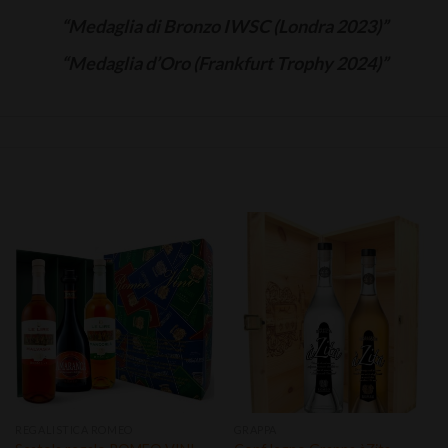
“Medaglia di Bronzo IWSC (Londra 2023)”
“Medaglia d’Oro (Frankfurt Trophy 2024)”
Aggiungi
Aggiungi
alla lista
alla lista
dei
dei
desideri
desideri
REGALISTICA ROMEO
GRAPPA