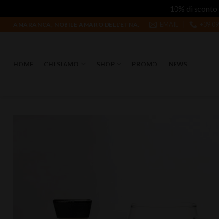
10% di sconto 
Salta
EMAIL
+39 09
AMARANCA, NOBILE AMARO DELL'ETNA.
ai
contenuti
HOME
CHI SIAMO
SHOP
PROMO
NEWS