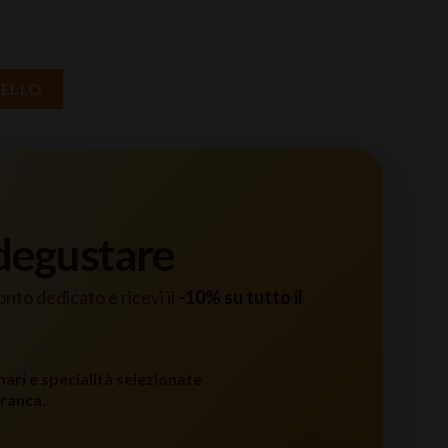
tità
RELLO
 degustare
conto dedicato e ricevi il
-10% su tutto il
mari e specialità selezionate
ranca.