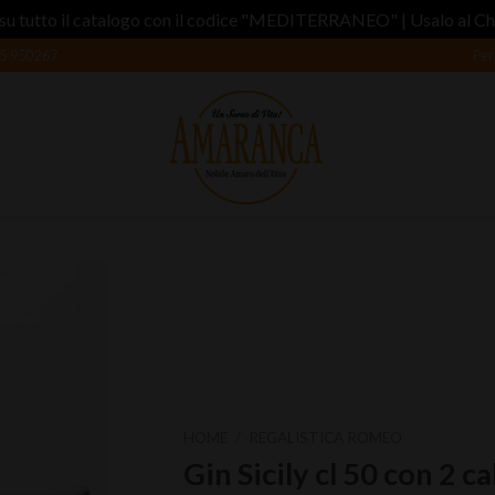
su tutto il catalogo con il codice "MEDITERRANEO" | Usalo al C
5 950267
Per
Aggiungi
alla lista
dei
desideri
HOME
/
REGALISTICA ROMEO
Gin Sicily cl 50 con 2 ca