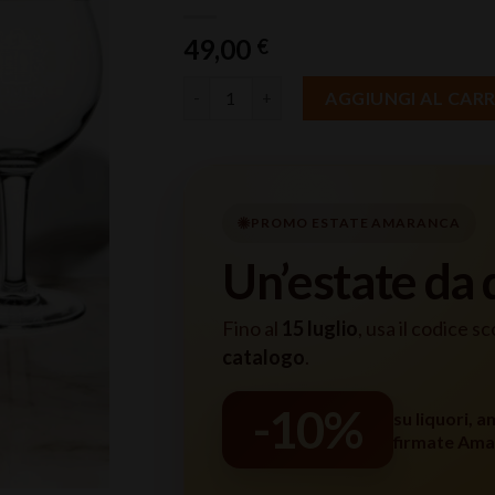
49,00
€
Gin Sicily cl 50 con 2 calici Gin Tonic quan
AGGIUNGI AL CAR
PROMO ESTATE AMARANCA
Un’estate da
Fino al
15 luglio
, usa il codice s
catalogo
.
-10%
su liquori, a
firmate Ama