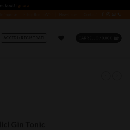
heckout!
Ignora
 le imprese
Eshop Romeo Vini
Newsletter
Contatti
ACCEDI / REGISTRATI
CARRELLO /
0,00
€
lici Gin Tonic