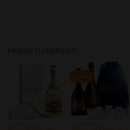
PRODOTTI CORRELATI
In offerta!
Aggiungi
Aggiungi
alla lista
alla lista
dei
dei
desideri
desideri
REGALISTICA ROMEO
REGALISTICA ROMEO
Amaranca con Zaino Coulisse e