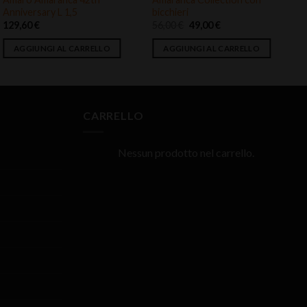
Anniversary L 1,5
bicchieri
G
Il
Il
129,60
€
56,00
€
49,00
€
prezzo
prezzo
originale
attuale
AGGIUNGI AL CARRELLO
AGGIUNGI AL CARRELLO
era:
è:
56,00 €.
49,00 €.
CARRELLO
Nessun prodotto nel carrello.