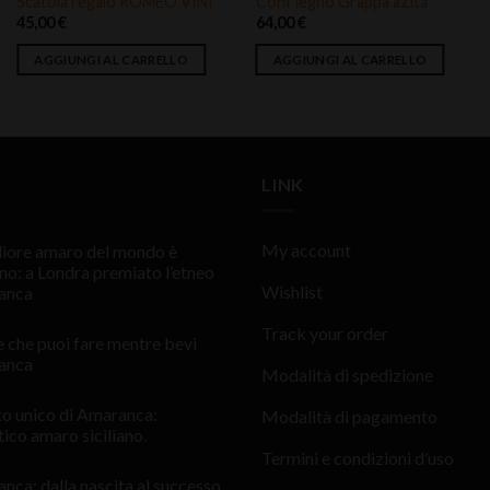
Scatola regalo ROMEO VINI
Conf legno Grappa àZita
45,00
€
64,00
€
AGGIUNGI AL CARRELLO
AGGIUNGI AL CARRELLO
LINK
My account
gliore amaro del mondo è
ano: a Londra premiato l’etneo
Wishlist
anca
Track your order
e che puoi fare mentre bevi
anca
Modalità di spedizione
sto unico di Amaranca:
Modalità di pagamento
tico amaro siciliano.
Termini e condizioni d’uso
nca: dalla nascita al successo