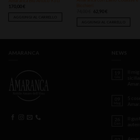
Amaranca Blu Antico 93 cl
Bicchieri
170,00
€
Il
Il
74,00
€
62,90
€
prezzo
prezzo
AGGIUNGI AL CARRELLO
originale
attuale
AGGIUNGI AL CARRELLO
era:
è:
74,00 €.
62,90 €.
AMARANCA
NEWS
Il mi
19
Giu
sicili
Amar
5 cos
09
Mag
Amar
Il gu
26
Gen
auten
Amara
03