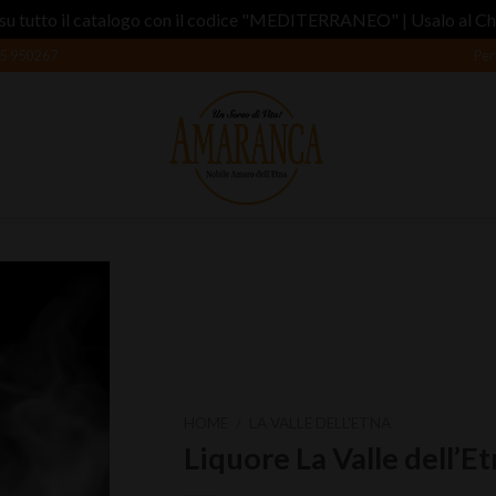
su tutto il catalogo con il codice "MEDITERRANEO" | Usalo al C
5 950267
Per
Aggiungi
alla lista
dei
HOME
/
LA VALLE DELL'ETNA
desideri
Liquore La Valle dell’E