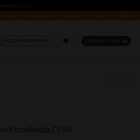
heckout!
Ignora
 le imprese
Eshop Romeo Vini
Newsletter
Contatti
ACCEDI / REGISTRATI
CARRELLO /
0,00
€
tna Ficodindia Cl 50