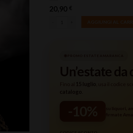
20,90
€
Liquore La Valle dell’Etna Ficodindia Cl 5
AGGIUNGI AL CAR
PROMO ESTATE AMARANCA
Un’estate da
Fino al
15 luglio
, usa il codice s
catalogo
.
-10%
su liquori, a
firmate Ama
CODICE SCONTO