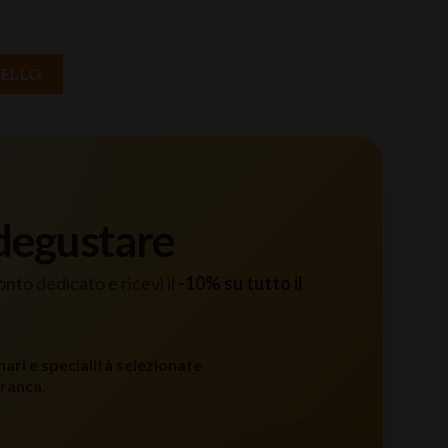
0 quantità
RELLO
 degustare
conto dedicato e ricevi il
-10% su tutto il
mari e specialità selezionate
ranca.