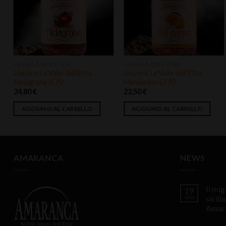
alla lista
alla lista
dei
dei
desideri
desideri
LA VALLE DELL'ETNA
LA VALLE DELL'ETNA
Liquore La Valle dell’Etna
Liquore La Valle dell’Etna
Melagrana cl 70
Mandarino Cl 70
24,80
€
22,50
€
AGGIUNGI AL CARRELLO
AGGIUNGI AL CARRELLO
AMARANCA
NEWS
Il mi
19
Giu
sicili
Amar