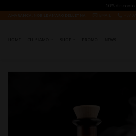
10% di sconto 
Salta
EMAIL
+39 09
AMARANCA, NOBILE AMARO DELL'ETNA.
ai
contenuti
HOME
CHI SIAMO
SHOP
PROMO
NEWS