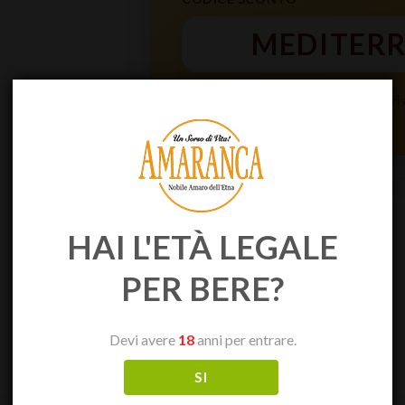
MEDITER
Spedizione gratuita
per ordini superiori
applicabile ai prodotti già in offerta.
COD:
fic70-1
Categoria:
La valle dell'Etna
HAI L'ETÀ LEGALE
PER BERE?
Devi avere
18
anni per entrare.
SI