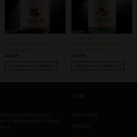
alla lista
alla lista
dei
dei
desideri
desideri
LA VALLE DELL'ETNA
LA VALLE DELL'ETNA
Liquore La Valle dell’Etna
Liquore La Valle dell’Etna
Cannella Cl 70
Pistacchio Cl 50
26,80
€
20,90
€
AGGIUNGI AL CARRELLO
AGGIUNGI AL CARRELLO
LINK
My account
gliore amaro del mondo è
ano: a Londra premiato l’etneo
Wishlist
anca