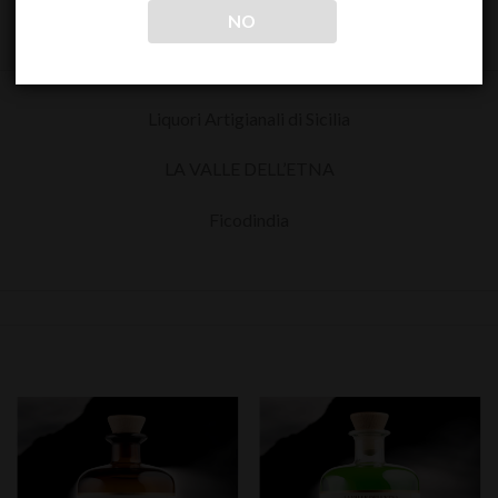
NO
Liquori Artigianali di Sicilia
LA VALLE DELL’ETNA
Ficodindia
Aggiungi
Aggiungi