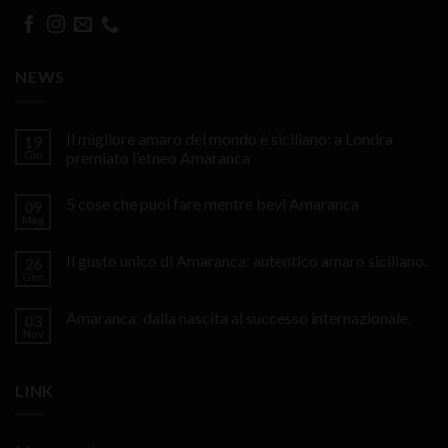
NEWS
Il migliore amaro del mondo è siciliano: a Londra
19
Giu
premiato l’etneo Amaranca
5 cose che puoi fare mentre bevi Amaranca
09
Mag
Il gusto unico di Amaranca: autentico amaro siciliano.
26
Gen
Amaranca: dalla nascita al successo internazionale.
03
Nov
LINK