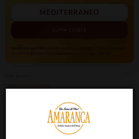
MEDITERRANEO
COPIA CODICE
Spedizione gratuita
per ordini superiori a
29,90€
. Promozione valida
fino al 20 luglio 2026. Non applicabile ai prodotti già in offerta.
COD:
gremb2
Categoria:
Merchandising