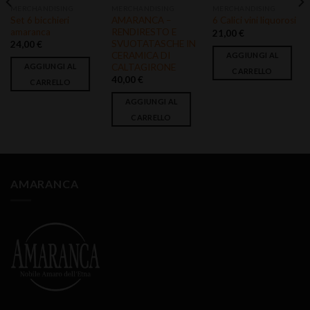
MERCHANDISING
MERCHANDISING
MERCHANDISING
Set 6 bicchieri
AMARANCA –
6 Calici vini liquorosi
amaranca
RENDIRESTO E
21,00
€
SVUOTATASCHE IN
24,00
€
CERAMICA DI
AGGIUNGI AL
CALTAGIRONE
AGGIUNGI AL
CARRELLO
40,00
€
CARRELLO
AGGIUNGI AL
CARRELLO
AMARANCA