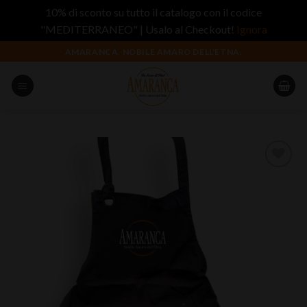
10% di sconto su tutto il catalogo con il codice
"MEDITERRANEO" | Usalo al Checkout!
Ignora
Salta
AMARANCA, NOBILE AMARO DELL'ETNA.
ai
contenuti
Aggiungi
alla lista
dei
desideri