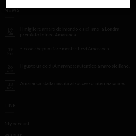
NEWS
Il migliore amaro del mondo è siciliano: a Londra
19
Giu
premiato l’etneo Amaranca
5 cose che puoi fare mentre bevi Amaranca
09
Mag
Il gusto unico di Amaranca: autentico amaro siciliano.
26
Gen
Amaranca: dalla nascita al successo internazionale.
03
Nov
LINK
My account
Wishlist