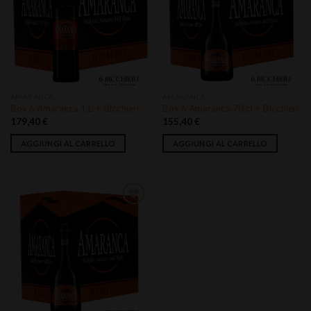
Aggiungi
Aggiungi
alla lista
alla lista
dei
dei
desideri
desideri
AMARANCA
AMARANCA
Box 6 Amaranca 1 L + Bicchieri
Box 6 Amaranca 70 cl + Bicchieri
179,40
€
155,40
€
AGGIUNGI AL CARRELLO
AGGIUNGI AL CARRELLO
Aggiungi
alla lista
dei
desideri