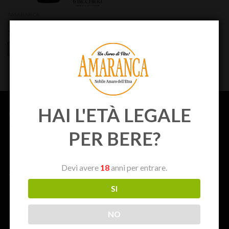
AMARANCA
Box 6 Amaranca 50 cl + Bicchieri
131,40
€
AGGIUNGI AL CARRELLO
HAI L'ETÀ LEGALE
AMARANCA
PER BERE?
Devi avere
18
anni per entrare.
SI
NO