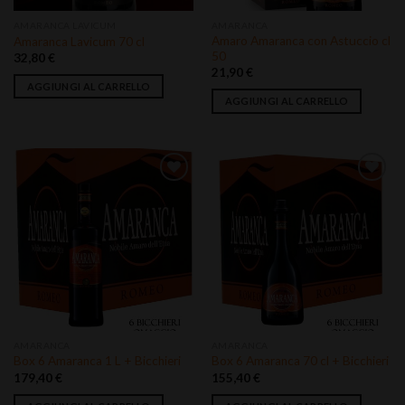
AMARANCA LAVICUM
AMARANCA
Amaro Amaranca con Astuccio cl
Amaranca Lavicum 70 cl
50
32,80
€
21,90
€
AGGIUNGI AL CARRELLO
AGGIUNGI AL CARRELLO
Aggiungi
Aggiungi
alla lista
alla lista
dei
dei
desideri
desideri
AMARANCA
AMARANCA
Box 6 Amaranca 1 L + Bicchieri
Box 6 Amaranca 70 cl + Bicchieri
179,40
€
155,40
€