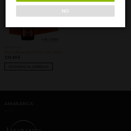
Aggiungi
NO
alla lista
dei
desideri
AMARANCA
Box 6 Amaranca 50 cl + Bicchieri
131,40
€
AGGIUNGI AL CARRELLO
AMARANCA