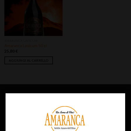
Aggiungi
alla lista
dei
desideri
AMARANCA LAVICUM
Amaranca Lavicum 50 cl
25,80
€
AGGIUNGI AL CARRELLO
AMARANCA