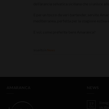
dell’arancia selvatica siciliana che si unisce a
E per un tocco da veri bartender, servite Amara
mediterranea, perfetta per la stagione estiva 
E voi, come preferite bere Amaranca?
Inserito in
News
AMARANCA
NEWS
Il mi
19
Giu
sicili