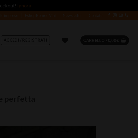
heckout!
Ignora
 le imprese
Eshop Romeo Vini
Newsletter
Contatti
ACCEDI / REGISTRATI
CARRELLO /
0,00
€
e perfetta