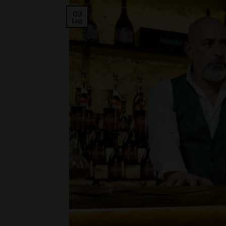
03
Lug