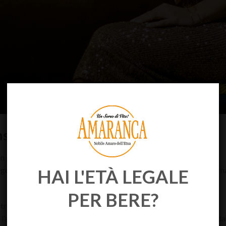
sigli per la degustazione perfetta
on ghiaccio?
Qual è il modo giusto di servire e bere l’amaro?
egole rigide per la corretta degustazione, non è lo stesso per gli ama
HAI L'ETÀ LEGALE
PER BERE?
 strettamente legato al gusto e al piacere di chi lo beve.
re l’amaro in un solo sorso, come “cicchetto” dopo un pasto abbonda