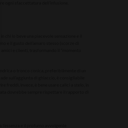
re ogni sfaccettatura dell’infusione.
 in chi lo beve una piacevole sensazione e il
umo e il gusto dell’amaro stesso (scorze di
 di amici e clienti, trasformando il “momento
indrica o tronco conica, preferibilmente di un
cade sull’aggiunta di ghiaccio, è consigliabile
 freddi, invece, è bene usare calici a stelo, in
rsata dovrebbe sempre rispettare il rapporto di
a l’essenza e il profumo avvolgente