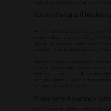
o addirittura ghiacciato, per rinfrescare il pa
Servire l’amaro: il bicchiere
Per i ristoratori e i padroni di casa più attent
desiderio di tornare a provarla. Scegliere il bi
agrumi, erbe aromatiche, frutti e perfino fiori)
dell’amaro” in un’esperienza sensoriale comple
Secondo la tradizione, gli amari a temperatura
cristallo completamente trasparente e sottile pe
disporre pochi cubetti ed utilizzare un bicchie
modo da impedire alla mano di chi lo sorseggia
1/3 della capacità del bicchiere.
Come bere Amaranca: auten
Grazie alla versatilità del suo sapore, Amaran