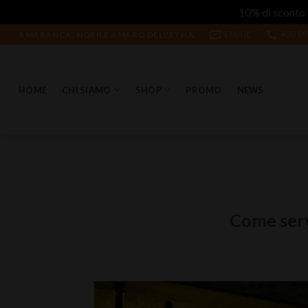
10% di sconto 
Salta
EMAIL
+39 09
AMARANCA, NOBILE AMARO DELL'ETNA.
ai
contenuti
HOME
CHI SIAMO
SHOP
PROMO
NEWS
Come serv