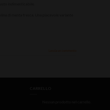
 gusto indimenticabile.
iolina di menta fresca. Una piacevole variante
Lascia un commento
CARRELLO
Nessun prodotto nel carrello.