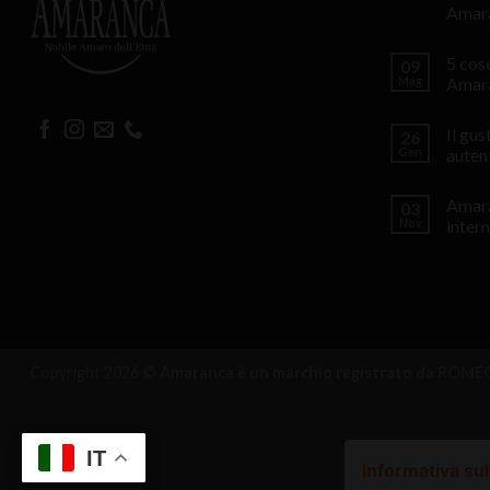
Amar
5 cos
09
Mag
Amar
Il gu
26
Gen
auten
Amara
03
Nov
intern
Copyright 2026 ©
Amaranca è un marchio registrato da ROMEO 
IT
Informativa sul