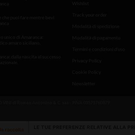
Wishlist
anca
Track your order
e che puoi fare mentre bevi
anca
Modalità di spedizione
sto unico di Amaranca:
Modalità di pagamento
tico amaro siciliano.
Termini e condizioni d’uso
nca: dalla nascita al successo
Privacy Policy
azionale.
Cookie Policy
Newsletter
VINI di Romeo Antonino & C. sas - P.IVA 03571760879
LE TUE PREFERENZE RELATIVE ALLA PR
la raccolta