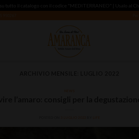
su tutto il catalogo con il codice "MEDITERRANEO" | Usalo al C
5 950267
Per
ARCHIVIO MENSILE:
LUGLIO 2022
NEWS
ire l’amaro: consigli per la degustazion
POSTED ON
3 LUGLIO 2022
BY
LIFE