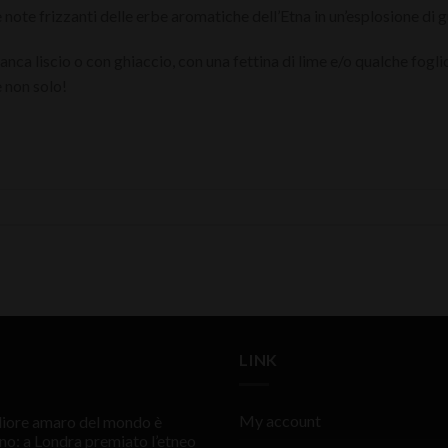
lle note frizzanti delle erbe aromatiche dell’Etna in un’esplosione di
nca liscio o con ghiaccio, con una fettina di lime e/o qualche fogl
e non solo!
LINK
My account
gliore amaro del mondo è
ano: a Londra premiato l’etneo