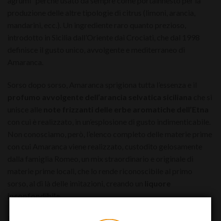
agrumi” perché usato da sempre come portainnesto per la
produzione delle altre tipologie di citrus (limoni, arancia,
mandarini, ecc.). Un ingrediente raro quanto prezioso,
introdotto in Sicilia dall’Oriente dai Crociati, che dal 1998
definisce il gusto unico, avvolgente e mediterraneo di
Amaranca.
Sorso dopo sorso, Amaranca sprigiona tutta l’essenza e il
profumo avvolgente dell’arancia selvatica siciliana
che si
unisce alle
note frizzanti delle erbe aromatiche dell’Etna
con cui è realizzato, in un’esplosione di gusto indimenticabile.
Non conosciamo, però, l’elenco completo delle materie prime
con cui Amaranca viene realizzato, custodito gelosamente
dalla famiglia Romeo, un mix straordinario e originale di
materie prime locali, che lo rende riconoscibile al primo
sorso, al di là delle imitazioni, creando un
liquore
inconfondibile
.
Equilibrato, rotondo, amaro al punto giusto e allo stesso