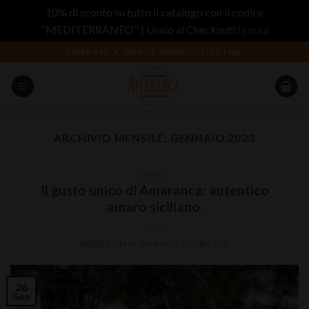
10% di sconto su tutto il catalogo con il codice
"MEDITERRANEO" | Usalo al Checkout!
Ignora
Salta
AMARANCA, NOBILE AMARO DELL'ETNA.
ai
contenuti
ARCHIVIO MENSILE:
GENNAIO 2023
NEWS
Il gusto unico di Amaranca: autentico
amaro siciliano.
POSTED ON
26 GENNAIO 2023
BY
LIFE
26
Gen