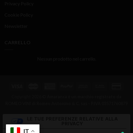
Privacy Policy
Cookie Policy
Newsletter
CARRELLO
Nessun prodotto nel carrello.
Copyright 2026 ©
Amaranca è un marchio registrato da
ROMEO VINI di Romeo Antonino & C. sas - P.IVA 03571760879
LE TUE PREFERENZE RELATIVE ALLA
PRIVACY
IT